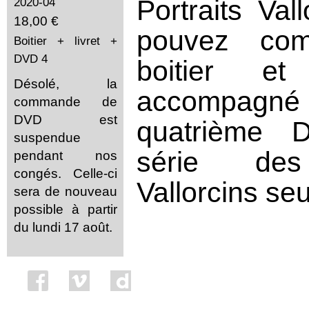
Portraits Val
2020-04
18,00 €
pouvez com
Boitier + livret +
DVD 4
boitier et
Désolé, la
accomp
commande de
DVD est
quatrième 
suspendue
série des 
pendant nos
congés. Celle-ci
Vallorcins se
sera de nouveau
possible à partir
du lundi 17 août.