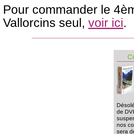
Pour commander le 4èm
Vallorcins seul,
voir ici
.
C
Désol
de DV
suspe
nos co
sera 