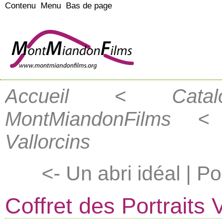
Contenu
Menu
Bas de page
Accueil
< Cata
MontMiandonFilms
< Co
Vallorcins
<- Un abri idéal
|
Por
Coffret des Portraits 